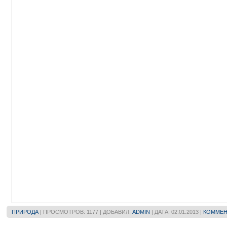
ПРИРОДА
| ПРОСМОТРОВ: 1177 | ДОБАВИЛ:
ADMIN
| ДАТА:
02.01.2013
|
КОММЕН