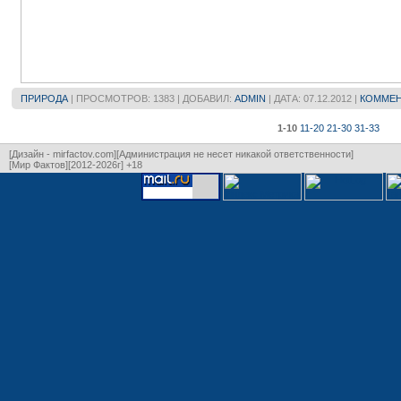
ПРИРОДА
| ПРОСМОТРОВ: 1383 | ДОБАВИЛ:
ADMIN
| ДАТА:
07.12.2012
|
КОММЕН
1-10
11-20
21-30
31-33
[Дизайн - mirfactov.com][Администрация не несет никакой ответственности]
[Мир Фактов][2012-2026г] +18