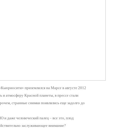
 «Кьюриосити» приземлился на Марсе в августе 2012
сть и атмосферу Красной планеты
, в прессе стали
рочем, странные снимки появлялись еще задолго до
О и даже человеческий палец – все это, плод
действительно заслуживающее внимание?