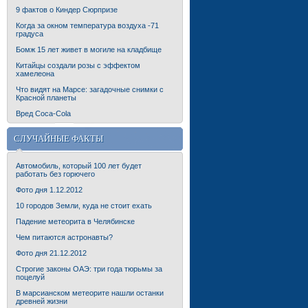
9 фактов о Киндер Сюрпризе
Когда за окном температура воздуха -71
градуса
Бомж 15 лет живет в могиле на кладбище
Китайцы создали розы с эффектом
хамелеона
Что видят на Марсе: загадочные снимки с
Красной планеты
Вред Coca-Cola
СЛУЧАЙНЫЕ ФАКТЫ
Автомобиль, который 100 лет будет
работать без горючего
Фото дня 1.12.2012
10 городов Земли, куда не стоит ехать
Падение метеорита в Челябинске
Чем питаются астронавты?
Фото дня 21.12.2012
Строгие законы ОАЭ: три года тюрьмы за
поцелуй
В марсианском метеорите нашли останки
древней жизни