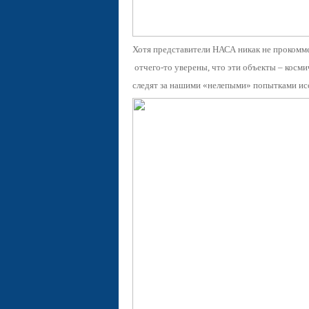
Хотя представители НАСА никак не прокомме
отчего-то уверены, что эти объекты – косм
следят за нашими «нелепыми» попытками ис