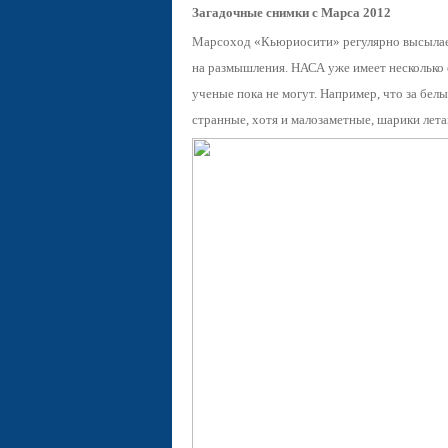
Загадочные снимки с Марса 2012
Марсоход «Кьюриосити» регулярно высылае
на размышления. НАСА уже имеет несколько
ученые пока не могут. Например, что за белы
странные, хотя и малозаметные, шарики лета