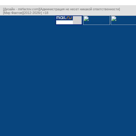
[Дизайн - mirfactov.com][Администрация не несет никакой ответственности]
[Мир Фактов][2012-2026г] +18