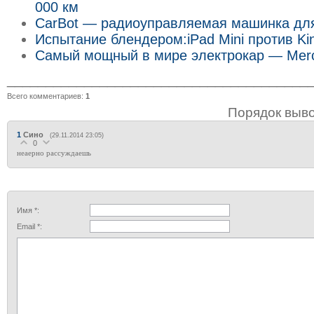
000 км
CarBot — радиоуправляемая машинка дл
Испытание блендером:iPad Mini против Kin
Самый мощный в мире электрокар — Mer
_______________________________________
Всего комментариев
:
1
Порядок выв
1
Сино
(29.11.2014 23:05)
0
неаерно рассуждаешь
Имя *:
Email *: