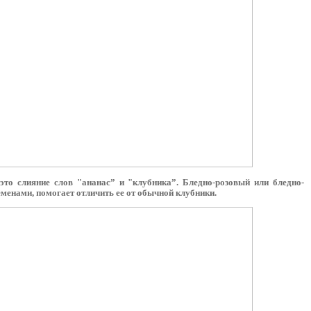
 это слияние слов "ананас” и "клубника”.
Бледно-розовый или бледно-
еменами, помогает отличить ее от обычной клубники.