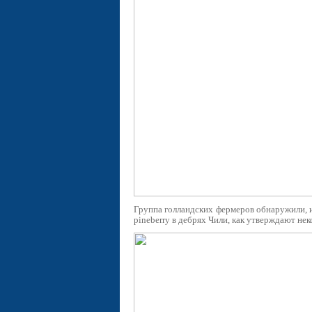
Группа голландских фермеров обнаружили, 
pineberry в дебрях Чили, как утверждают нек