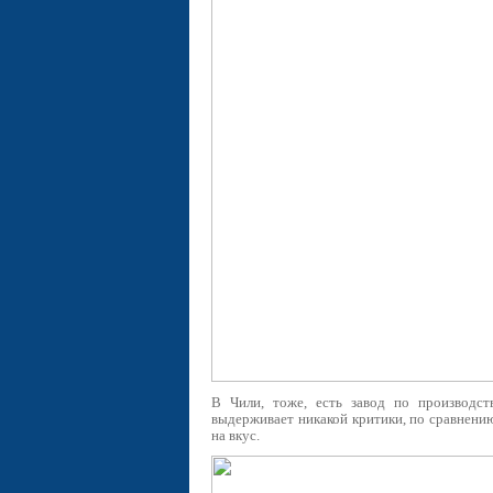
В Чили, тоже, есть завод по производств
выдерживает никакой критики, по сравнению 
на вкус.