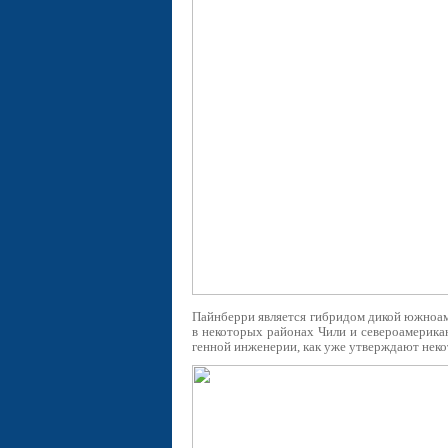
Пайнберри является гибридом дикой южноамер
в некоторых районах Чили и североамериканс
генной инженерии, как уже утверждают некот