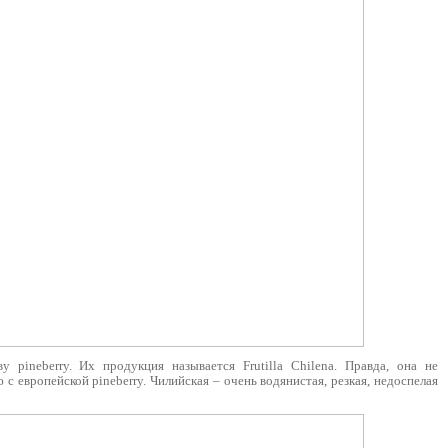
у pineberry. Их продукция называется Frutilla Chilena. Правда, она не
с европейской pineberry. Чилийская – очень водянистая, резкая, недоспелая