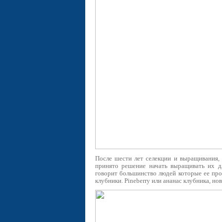
После шести лет селекции и выращивания, 
принято решение начать выращивать их дл
говорит большинство людей которые ее пр
клубники. Pineberry или ананас клубника, но