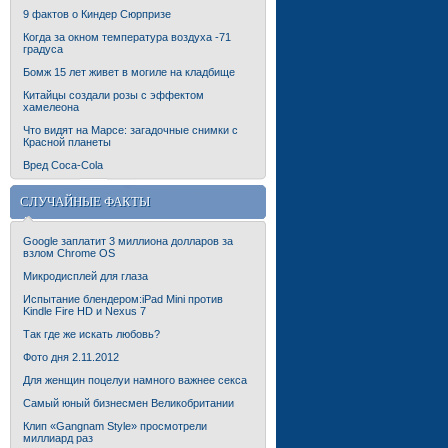
9 фактов о Киндер Сюрпризе
Когда за окном температура воздуха -71
градуса
Бомж 15 лет живет в могиле на кладбище
Китайцы создали розы с эффектом
хамелеона
Что видят на Марсе: загадочные снимки с
Красной планеты
Вред Coca-Cola
СЛУЧАЙНЫЕ ФАКТЫ
Google заплатит 3 миллиона долларов за
взлом Chrome OS
Микродисплей для глаза
Испытание блендером:iPad Mini против
Kindle Fire HD и Nexus 7
Так где же искать любовь?
Фото дня 2.11.2012
Для женщин поцелуи намного важнее секса
Самый юный бизнесмен Великобритании
Клип «Gangnam Style» просмотрели
миллиард раз