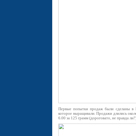
Первые попытки продаж были сделаны в В
которое выращивали. Продажи длились около 
6.00 за 125 грамм (дороговато, не правда ли?)