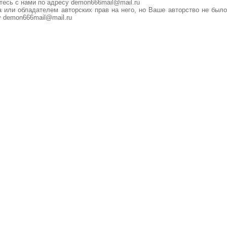
тесь с нами по адресу demon666mail@mail.ru
 или обладателем авторских прав на него, но Ваше авторство не было
у demon666mail@mail.ru