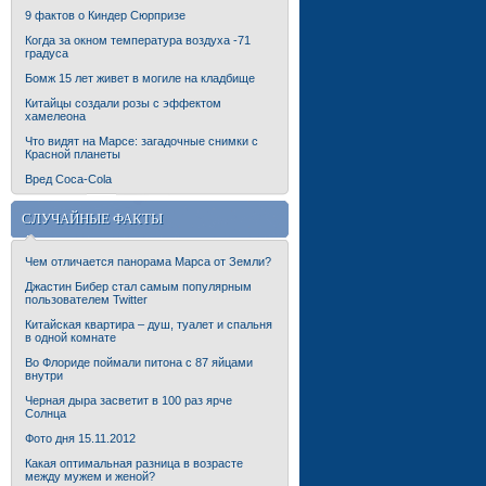
9 фактов о Киндер Сюрпризе
Когда за окном температура воздуха -71
градуса
Бомж 15 лет живет в могиле на кладбище
Китайцы создали розы с эффектом
хамелеона
Что видят на Марсе: загадочные снимки с
Красной планеты
Вред Coca-Cola
СЛУЧАЙНЫЕ ФАКТЫ
Чем отличается панорама Марса от Земли?
Джастин Бибер стал самым популярным
пользователем Twitter
Китайская квартира – душ, туалет и спальня
в одной комнате
Во Флориде поймали питона с 87 яйцами
внутри
Черная дыра засветит в 100 раз ярче
Солнца
Фото дня 15.11.2012
Какая оптимальная разница в возрасте
между мужем и женой?