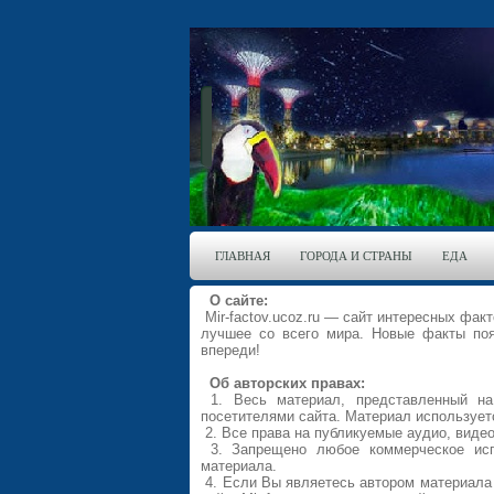
ГЛАВНАЯ
ГОРОДА И СТРАНЫ
ЕДА
О сайте:
Mir-factov.ucoz.ru — сайт интересных фак
лучшее со всего мира. Новые факты по
впереди!
Об авторских правах:
1. Весь материал, представленный на с
посетителями сайта. Материал используе
2. Все права на публикуемые аудио, виде
3. Запрещено любое коммерческое испо
материала.
4. Если Вы являетесь автором материала 