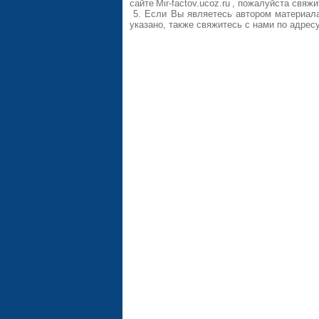
сайте
Mir-factov.ucoz.ru
, пожалуйста свяжи
5. Если Вы являетесь автором материала
указано, также свяжитесь с нами по адрес