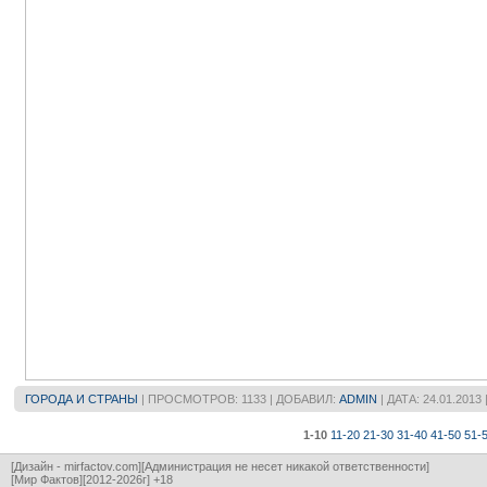
ГОРОДА И СТРАНЫ
| ПРОСМОТРОВ: 1133 | ДОБАВИЛ:
ADMIN
| ДАТА:
24.01.2013
1-10
11-20
21-30
31-40
41-50
51-
[Дизайн - mirfactov.com][Администрация не несет никакой ответственности]
[Мир Фактов][2012-2026г] +18