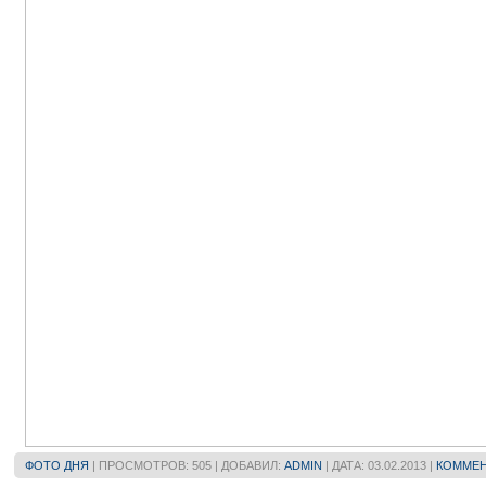
ФОТО ДНЯ
| ПРОСМОТРОВ: 505 | ДОБАВИЛ:
ADMIN
| ДАТА:
03.02.2013
|
КОММЕН